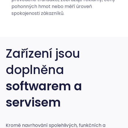
pohonných hmot nebo měří úroveň
spokojenosti zákazníků.
Zařízení jsou
doplněna
softwarem a
servisem
Kromě navrhování spolehlivých, funkčních a