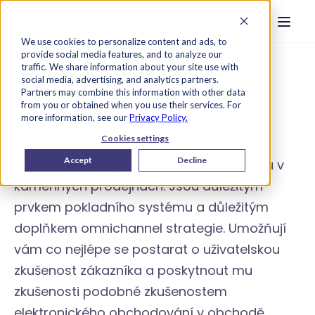
Strona główna
Szukaj na str
Otwór
Przejdź do treści
We use cookies to personalize content and ads, to
provide social media features, and to analyze our
Nabídka
Zařízení
traffic. We share information about your site use with
Zařízení
social media, advertising, and analytics partners.
Partners may combine this information with other data
from you or obtained when you use their services. For
more information, see our
Privacy Policy.
Cookies settings
Kromě fiskálních tiskáren vyrábíme i jiná
Accept
Decline
zařízení pro podporu prodejního procesu v
kamenných prodejnách. Jsou důležitým
prvkem pokladního systému a důležitým
doplňkem omnichannel strategie. Umožňují
vám co nejlépe se postarat o uživatelskou
zkušenost zákazníka a poskytnout mu
zkušenosti podobné zkušenostem
elektronického obchodování v obchodě.