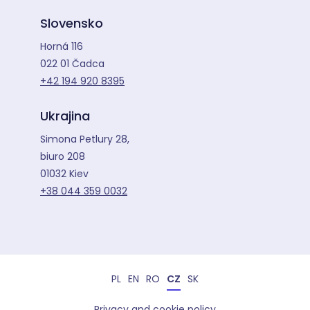
Slovensko
Horná 116
022 01 Čadca
+42 194 920 8395
Ukrajina
Simona Petlury 28,
biuro 208
01032 Kiev
+38 044 359 0032
CZ
PL
EN
RO
SK
Privacy and cookie policy